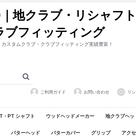
ト・カスタムクラブ・クラブフィッティング実績豊富！
ご利用ガイド
お問い合わせ
リシ
T・PT シャフト
ウッドヘッドメーカー
地クラブヘッ
LET
CK
EN
e-D
er
er
TION Ⅶ
ION Ⅵ
ION Ⅴ
TIONⅣ
IONⅢ
IONⅡ
ION
ES
IES
S
ES
ーティリティシャフト
ターシャフト
Tour AD
PROJECT X
GRAFALLOY
Dynamic Gold
XP
ALLOY BLUE SORA
N.S.PRO
ZELOS
N.S. PRO MODUS3
DIAMOND SPEEDER
TRAVIL
MCI BLACK
MCI
MCI SOLID/MILD
Air Speeder Plus
Air Speeder
VANQUISH™
OT™ TOUR Iron SERIES
OT Iron SERIES
Diamana™ Thump™ Iron
BASSARA™ IRON
FUBUKI™ AiⅡ
FUBUKI™ Ai
FUBUKI™ AX
NIPPON SHAFT
NEXT GEN Diamana™ SERIES
Speeder EVOLUTION TS
DAYTONA SPEEDER / DAYTONA SPEEDER LS
THIRD GENERATION Diamana™ SERIES
Tour AD UB
Tour AD HD
Tour AD XC
Tour AD VR
TOUR AD IZ
TOUR AD F
TOUR AD TP
Tour AD GP
Tour AD MJ
Tour AD MT
Tour AD BB
Tour AD DI
Tour AD 9003
Tour AD PT
Tour AD SLll / SL
KUROKAGE™ XM
KUROKAGE™ XT
Diamana™ RF
Diamana™ BF
Diamana™ R
Diamana™ W
Diamana™ B
Diamana™ X '17
Diamana™ Thump™ FW
GRAND BASSARA™
BASSARA™ GG
BASSARA™ P
FUBUKI™ AiⅡ
FUBUKI™ V
FUBUKI™ J
FUBUKI™ FW
FUBUKI™ Ai
PING
KBS/ケービーエス
DERAMAX/デラマックス
Fujikura/フジクラ
三菱ケミカル
LOOP/ループ
PJX
PROJECT X
N.S.PRO パター
NIPPON SHAFT/日本シャフト
GRAPHIRE DESIGN/グラファイトデザイン
A GRIND/
Orion/オライ
KAMUI /カム
CRAZY/クレ
JBEAM/ジェ
GTD
Zodia /ゾディ
DOCUS/ドゥ
TRPX /トリ
HALYRUID/
BALDO /バル
FREIHEIT/
Progress/
Masda /マス
Muziik /ムジ
ゆるり
RODDIO /ロ
RomaRo /ロ
Waoww/ワオ
TURE TEMPER/トゥルーテンパー
DERAMAX /デラマックス
ＲＡＵＮ
TR HYBR
パターヘッド
パターカバー
グリップ
アクセ