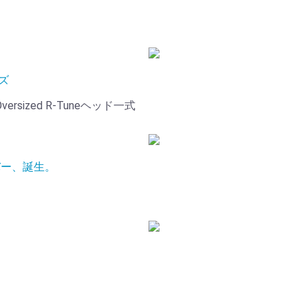
ズ
versized R-Tuneヘッド一式
バー、誕生。