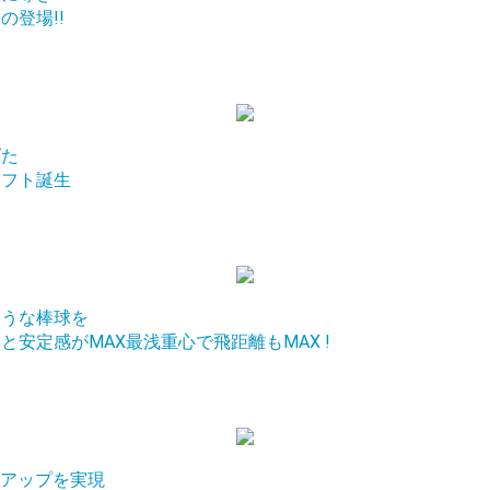
登場!!
げた
ャフト誕生
ような棒球を
安定感がMAX最浅重心で飛距離もMAX !
ドアップを実現