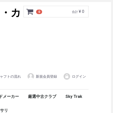
¥ 0
0
合計
ャフトの流れ
新規会員登録
ログイン
ドメーカー
厳選中古クラブ
Sky Trak
エーグラインド
オン
イ
イジー
イビーム
ア
ーカス
プルエックス
ハリールイド
ド
フライハイト
プログレス
ダ
ーク
ッディオ
マロ
Ｅ
ID
BENOCK /ベノック パター
EON SPORTS/イオンスポーツ
ASTRO TOUR/アストロツアー
EMILLID BAHAMA /エミリッドバハマ
Royal collection/ロイヤルコレクション
FUSO DREAM /フソウドリーム
AXISGOLF/アクシスゴルフ
Grandista /グランディスタ
KAMUI WORKS/カムイワークス
George Spirits/ジョージスピリッツ
RAZZLE DAZZLE/ラズルダズル
GRAND PRIX /グランプリ
METAL FACTORY/メタルファクトリー
中古クラブ
中古シャフト
中古ヘッドパーツ
サリ