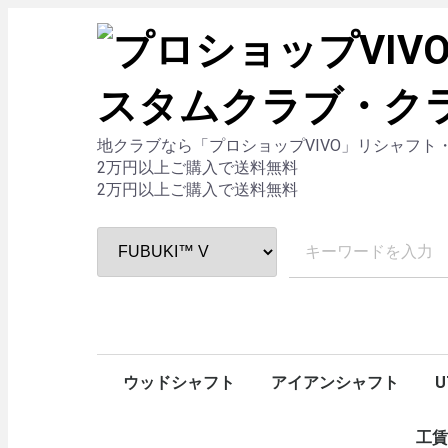
地クラブなら「プロショップVIVO」リシャフ
2万円以上ご購入で送料無料
2万円以上ご購入で送料無料
ウッドシャフト
アイアンシャフト
U
Arch/アーチ
OBAN/オーバン
GRAVITY/グラビティー
CRAZY/クレイジー
DERAMAX/デラマックス
Basileus/バシレウス
Fujikura/フジクラ
三菱ケミカル
Lanakira/ラナキラ
LOOP/ループ
RODDIO/ロッディオ
ＫＢＳ/ケービーエス
島田ゴルフ製作所
DERAMAX/デラマックス
Fujikura/フジクラ
三菱ケミカル
ユーテリティシャフト
RODDIO/ロッディオ
パターシャフト
AutoFlex/オートフレックス
UST Mamiya/ USTマミヤ
NIPPON SHAFT/日本シャフト
GRAPHITE DESIGN/グラファイトデザイン
TRUE TEMPER/トゥルーテンパー
Fire express/ファイアーエクスプレス
秩父
TOUR AD
PROJECT X
GS
Dynamic Gold
N.S.PRO
REGIO FW
Regio Formula
VULCANUS
α（アルファ）
AAA Premium
γ（ガンマ）
SPEEDER NX VIO
SPEEDER NX BLA
SPEEDER NX GRE
SPEEDER NX
Air Speeder
Speeder SLK Typ
Speeder SLK
VENTUS
MCF
DIAMOND Speed
PLATINUM Speed
Speeder EVOLU
Speeder EVOLUT
Speeder EVOLUT
Speeder EVOLU
Speeder EVOLUT
Speeder EVOLUT
Speeder EVOLUT
Speeder TR
Air Speeder Plus
ZERO Speeder
TENSEI™SERIES
VANQUISH™SERI
KUROKAGE™ SER
Diamana™ SERIE
BASSARA™ SERI
FUBUKI™ SERIES
LIN-Q BLUE EX
NIPPON SHAFT/日本シャフト
GRAPHITE DESIGN/グラファイトデザイン
TRUE TEMPER/トゥルーテンパー
ユ
パ
工賃