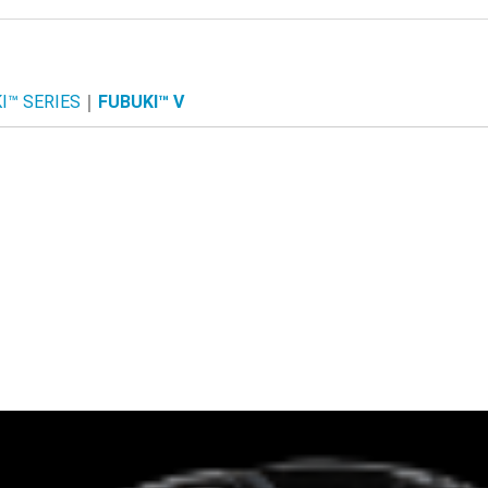
HALYRUID
HALYRUID
AKIRA
IOMIC
STM
elite grips
GOLF PRIDE
HONEY GRIP
perfect pro
HALYRUID
muziik
RODDIO
スリー
計測器
ボール
グロー
キャデ
ベルト
インナ
I™ SERIES
FUBUKI™ V