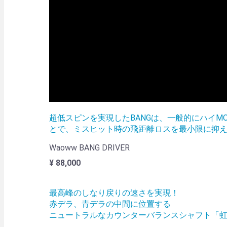
超低スピンを実現したBANGは、一般的にハイM
とで、ミスヒット時の飛距離ロスを最小限に抑
Waoww BANG DRIVER
¥ 88,000
最高峰のしなり戻りの速さを実現！
赤デラ、青デラの中間に位置する
ニュートラルなカウンターバランスシャフト「