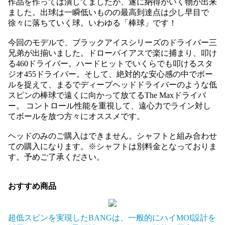
作品を作っては潰してましたが、遂に納得がいく物が出来
ました。出球は一瞬低いものの最高到達点は少し早目で
徐々に落ちていく球。いわゆる「棒球」です！
今回のモデルで、ブラックアイスシリーズのドライバー三
兄弟が出揃いました。ドローバイアスで楽に捕まり、叩け
る460ドライバー。ハードヒットでいくらでも叩けるスタ
ジオ455ドライバー。そして、絶対的な安心感の中でボー
ルを捉えて、まるでディープヘッドドライバーのような低
スピンの棒球で遠くに向かって放てるThe Maxドライバ
ー。 コントロール性能を重視して、遠心力でライン対し
てボールを放つ方々にオススメです。
ヘッドのみのご購入はできません。シャフトと組み合わせ
ての購入になります。※シャフトは別料金となっておりま
す。予めご了承ください。
おすすめ商品
超低スピンを実現したBANGは、一般的にハイMOI設計を