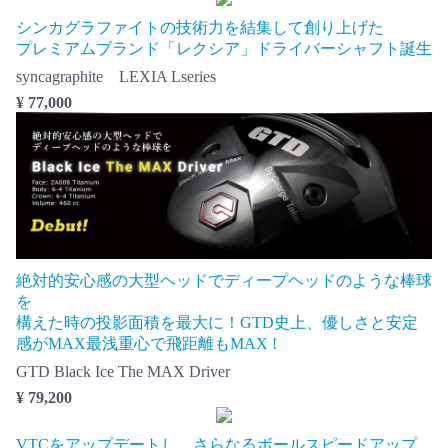
シンカグラファイトの技術力を結集して創り上げた
プレミアムブランド「レクシア」ドライバーシャフト誕生
syncagraphite LEXIA Lseries
¥ 77,000
絶対的安心感の大型ヘッドでディープヘッドのような棒球
を
構えた時の投影面積を最大に！GTD史上、優しさと安定
感がMAX最浅重心で飛距離もMAX !
GTD Black Ice The MAX Driver
¥ 79,200
VTCをアップデートし、さらなるボールスピードアップ