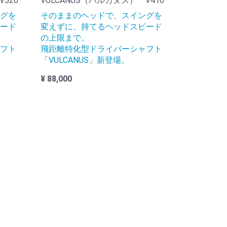
520
VULCANUS（バルカヌス） V410
グを
そのままのヘッドで、スイングを
ード
変えずに、持てるヘッドスピード
の上限まで。
フト
飛距離特化型ドライバーシャフト
「VULCANUS」新登場。
¥ 88,000