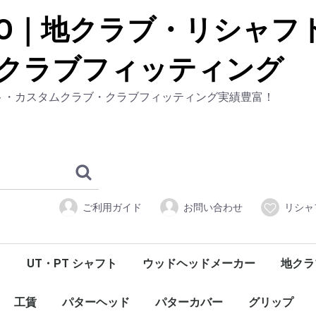
フト・カスタムクラブ・クラブフィッティング実績豊富！
ご利用ガイド
お問い合わせ
リシャ
ト
UT・PT シャフト
ウッドヘッドメーカー
地クラ
エス
マックス
フト
ィオ
X
old
mula
S
ァ）
ium
）
NX VIOLET
NX BLACK
NX GREEN
NX
er
LK Type-D
LK
Speeder
 Speeder
EVOLUTION Ⅶ
EVOLUTION Ⅵ
EVOLUTION Ⅴ
EVOLUTIONⅣ
EVOLUTIONⅢ
EVOLUTIONⅡ
EVOLUTION
R
r Plus
eder
ERIES
™SERIES
™ SERIES
SERIES
 SERIES
ERIES
E EX
NIPPON SHAFT/日本シャフト
GRAPHITE DESIGN/グラファイトデザイン
TRUE TEMPER/トゥルーテンパー
ユーティリティシャフト
パターシャフト
Tour AD
PROJECT X
GRAFALLOY
Dynamic Gold
XP
ALLOY BLUE SORA
N.S.PRO
ZELOS
N.S. PRO MODUS3
DIAMOND SPEEDER
TRAVIL
MCI BLACK
MCI
MCI SOLID/MILD
Air Speeder Plus
Air Speeder
VANQUISH™
OT™ TOUR Iron SERIES
OT Iron SERIES
Diamana™ Thump™ Iron
BASSARA™ IRON
FUBUKI™ AiⅡ
FUBUKI™ Ai
FUBUKI™ AX
NIPPON SHAFT
NEXT GEN Diamana™ SERIES
Speeder EVOLUTION TS
DAYTONA SPEEDER / DAYTONA SPEEDER LS
THIRD GENERATION Diamana™ SERIES
Tour AD UB
Tour AD HD
Tour AD XC
Tour AD VR
TOUR AD IZ
TOUR AD F
TOUR AD TP
Tour AD GP
Tour AD MJ
Tour AD MT
Tour AD BB
Tour AD DI
Tour AD 9003
Tour AD PT
Tour AD SLll / SL
KUROKAGE™ XM
KUROKAGE™ XT
Diamana™ RF
Diamana™ BF
Diamana™ R
Diamana™ W
Diamana™ B
Diamana™ X '17
Diamana™ Thump™ FW
GRAND BASSARA™
BASSARA™ GG
BASSARA™ P
FUBUKI™ AiⅡ
FUBUKI™ V
FUBUKI™ J
FUBUKI™ FW
FUBUKI™ Ai
PING
KBS/ケービーエス
DERAMAX/デラマックス
Fujikura/フジクラ
三菱ケミカル
LOOP/ループ
PJX
PROJECT X
N.S.PRO パター
NIPPON SHAFT/日本シャフト
GRAPHIRE DESIGN/グラファイトデザイン
A GR
Orio
KAMUI
CRAZ
JBEA
GTD
Zodia
DOCU
TRPX
HALY
BALDO
FREI
Prog
Masda
Muzii
ゆるり
RODD
RomaR
Waow
TURE TEMPER/トゥルーテンパー
DERAMAX /デラマックス
Ｒ
T
工賃
パターヘッド
パターカバー
グリップ