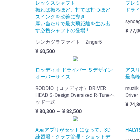
レックスシャフト
プレ
振れば振るほど、打てば打つほど
ドラ
スイングを改善に導き
syncag
厚い当たりで最大飛距離を生み出
す必携シャフトの登場!!
¥ 77,0
シンカグラファイト Zinger5
¥ 60,500
ロッディオ ドライバー Ｓデザイン
アス
オーバーサイズ
最高
RODDIO（ロッディオ）DRIVER
muzii
HEAD S-Design Oversized R-Tuneヘ
Driver
ッド一式
¥ 74,8
¥ 80,300 ～ ¥ 82,500
Asiaアプリがセットになって、3D
HALYR
練習場・クラブ管理・ショットデ