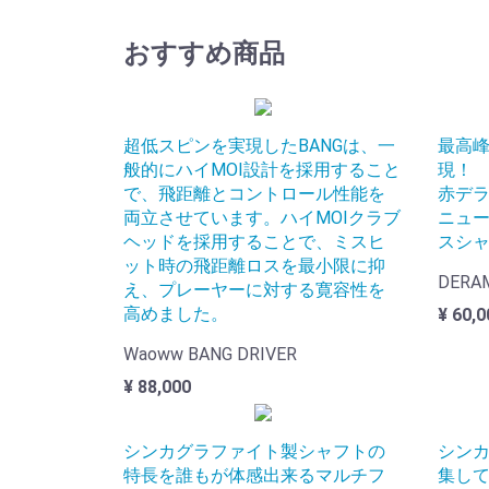
おすすめ商品
超低スピンを実現したBANGは、一
最高
般的にハイMOI設計を採用すること
現！
で、飛距離とコントロール性能を
赤デ
両立させています。ハイMOIクラブ
ニュ
ヘッドを採用することで、ミスヒ
スシ
ット時の飛距離ロスを最小限に抑
DER
え、プレーヤーに対する寛容性を
高めました。
¥ 60,0
Waoww BANG DRIVER
¥ 88,000
シンカグラファイト製シャフトの
シン
特長を誰もが体感出来るマルチフ
集し