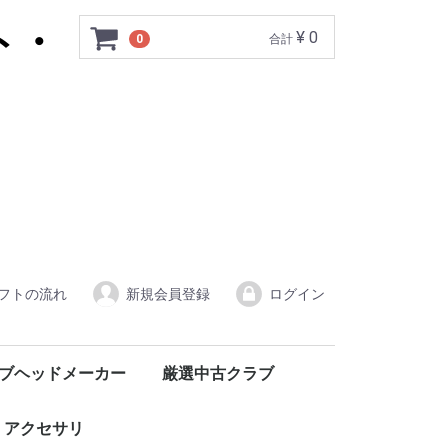
¥ 0
0
合計
フトの流れ
新規会員登録
ログイン
ブヘッドメーカー
厳選中古クラブ
IND/エーグラインド
n/オライオン
 /カムイ
Y/クレイジー
M/ジェイビーム
 /ゾディア
S/ドゥーカス
 /トリプルエックス
RUID/ハリールイド
 /バルド
HEIT/フライハイト
ress/プログレス
 /マスダ
k /ムジーク
IO /ロッディオ
o /ロマロ
w/ワオ
ＡＵＮＥ
R HYBRID
BENOCK /ベノック パター
EON SPORTS/イオンスポーツ
ASTRO TOUR/アストロツアー
EMILLID BAHAMA /エミリッドバハマ
Royal collection/ロイヤルコレクション
FUSO DREAM /フソウドリーム
AXISGOLF/アクシスゴルフ
Grandista /グランディスタ
KAMUI WORKS/カムイワークス
George Spirits/ジョージスピリッツ
RAZZLE DAZZLE/ラズルダズル
GRAND PRIX /グランプリ
METAL FACTORY/メタルファクトリー
中古クラブ
中古シャフト
中古ヘッドパーツ
アクセサリ