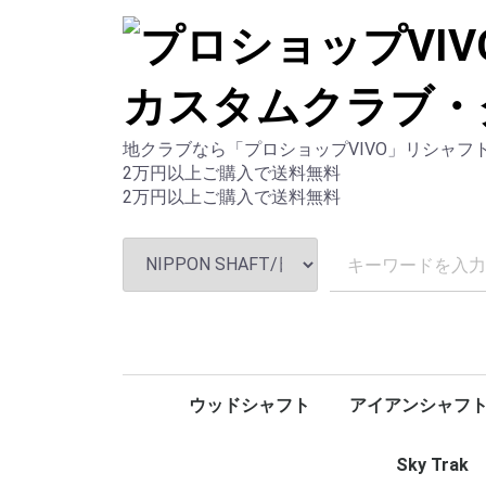
地クラブなら「プロショップVIVO」リシャ
2万円以上ご購入で送料無料
2万円以上ご購入で送料無料
ウッドシャフト
アイアンシャフ
Arch/アーチ
OBAN/オーバン
GRAVITY/グラビティー
CRAZY/クレイジー
DERAMAX/デラマックス
Basileus/バシレウス
Fujikura/フジクラ
三菱ケミカル
Lanakira/ラナキラ
LOOP/ループ
RODDIO/ロッディオ
ＫＢＳ/ケービー
島田ゴルフ製作所
DERAMAX/デラ
Fujikura/フジクラ
三菱ケミカル
ユーテリティシャ
RODDIO/ロッデ
パターシャフト
AutoFlex/オートフレックス
UST Mamiya/ USTマミヤ
NIPPON SHAFT/日本シャフト
GRAPHITE DESIGN/グラファイトデザイン
TRUE TEMPER/トゥルーテンパー
Fire express/ファイアーエクスプレス
秩父
TOUR AD
PROJECT 
GS
Dynamic G
N.S.PRO
REGIO FW
Regio For
VULCANU
α（アルフ
AAA Prem
γ（ガンマ
SPEEDER 
SPEEDER 
SPEEDER 
SPEEDER 
Air Speed
Speeder S
Speeder S
VENTUS
MCF
DIAMOND 
PLATINUM
Speeder 
Speeder 
Speeder 
Speeder 
Speeder 
Speeder 
Speeder 
Speeder T
Air Speede
ZERO Spe
TENSEI™S
VANQUISH
KUROKAGE
Diamana™ 
BASSARA™
FUBUKI™ S
LIN-Q BLU
Sky Trak